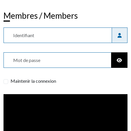
Membres / Members
Identifiant
Mot de passe
Affic
Maintenir la connexion