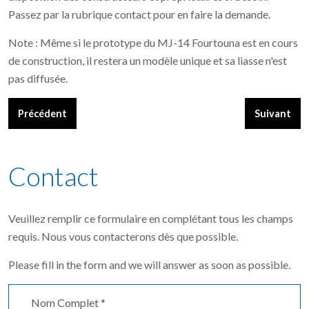
Passez par la rubrique contact pour en faire la demande.
Note : Même si le prototype du MJ-14 Fourtouna est en cours
de construction, il restera un modèle unique et sa liasse n'est
pas diffusée.
Article précédent : Le Sperocco vainqueur à Airventure Oshko
Article sui
Précédent
Suivant
Contact
Veuillez remplir ce formulaire en complétant tous les champs
requis. Nous vous contacterons dès que possible.
Please fill in the form and we will answer as soon as possible.