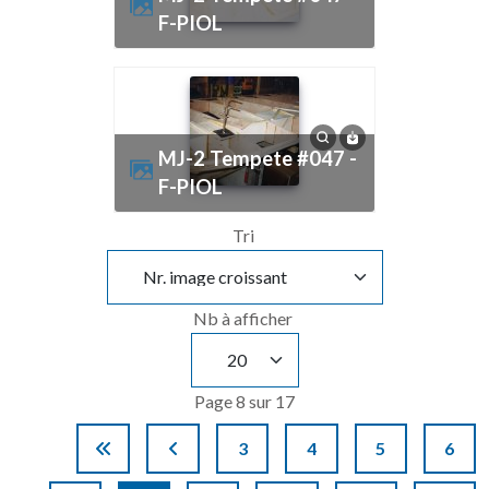
F-PIOL
MJ-2 Tempete #047 -
F-PIOL
Tri
Nb à afficher
Page 8 sur 17
3
4
5
6