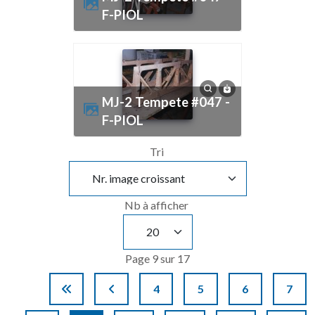
F-PIOL
MJ-2 Tempete #047 -
F-PIOL
Tri
Nb à afficher
Page 9 sur 17
4
5
6
7