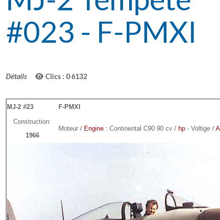
#023 - F-PMXI
Détails
Clics : 0
6132
MJ-2 #23
F-PMXI
Construction:
Moteur /
Engine
: Continental C90 90 cv /
hp
- Voltige /
A
1966