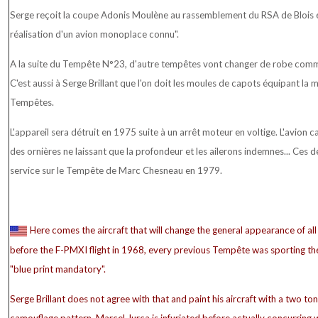
Serge reçoit la coupe Adonis Moulène au rassemblement du RSA de Blois e
réalisation d'un avion monoplace connu".
A la suite du Tempête N°23, d'autre tempêtes vont changer de robe comm
C'est aussi à Serge Brillant que l'on doit les moules de capots équipant la
Tempêtes.
L'appareil sera détruit en 1975 suite à un arrêt moteur en voltige. L'avion 
des ornières ne laissant que la profondeur et les ailerons indemnes... Ces 
service sur le Tempête de Marc Chesneau en 1979.
Here comes the aircraft that will change the general appearance of all
before the F-PMXI flight in 1968, every previous Tempête was sporting th
"blue print mandatory".
Serge Brillant does not agree with that and paint his aircraft with a two to
camouflage pattern. Marcel Jurca is infuriated before actually concurring w