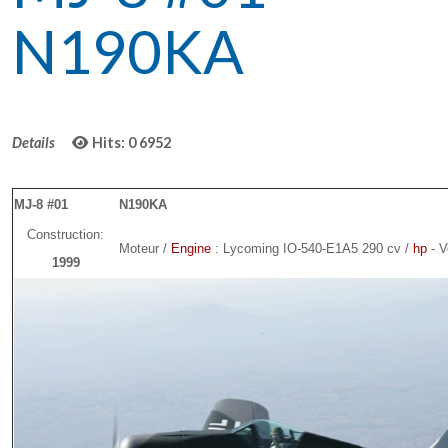
N190KA
Details
Hits: 0
6952
MJ-8 #01
N190KA
Construction:
Moteur /
Engine
: Lycoming IO-540-E1A5 290 cv /
hp
- V
1999