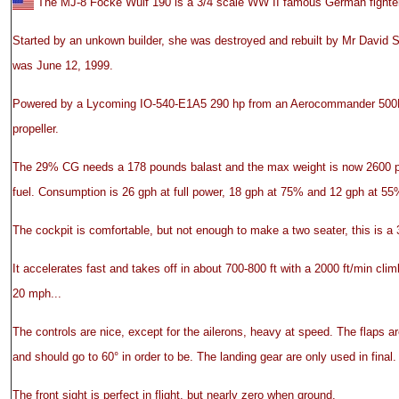
The MJ-8 Focke Wulf 190 is a 3/4 scale WW II famous German fighter
Started by an unkown builder, she was destroyed and rebuilt by Mr David S
was June 12, 1999.
Powered by a Lycoming IO-540-E1A5 290 hp from an Aerocommander 500B 
propeller.
The 29% CG needs a 178 pounds balast and the max weight is now 2600 po
fuel. Consumption is 26 gph at full power, 18 gph at 75% and 12 gph at 55
The cockpit is comfortable, but not enough to make a two seater, this is a 3
It accelerates fast and takes off in about 700-800 ft with a 2000 ft/min cli
20 mph...
The controls are nice, except for the ailerons, heavy at speed. The flaps are
and should go to 60° in order to be. The landing gear are only used in final.
The front sight is perfect in flight, but nearly zero when ground.