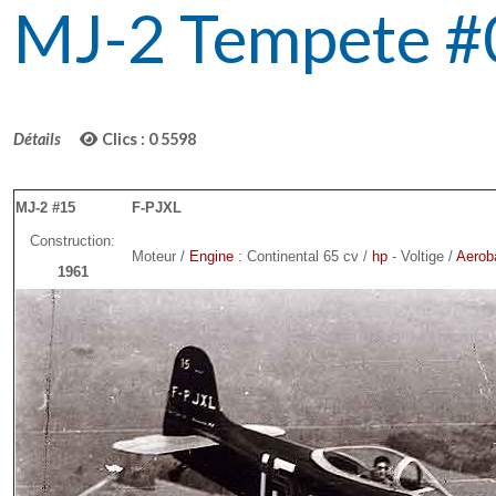
MJ-2 Tempete #
Détails
Clics : 0
5598
MJ-2 #15
F-PJXL
Construction:
Moteur /
Engine
: Continental 65 cv /
hp
- Voltige /
Aeroba
1961