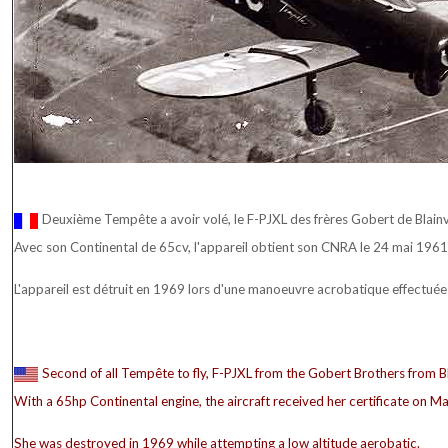
Deuxième Tempête a avoir volé, le F-PJXL des frères Gobert de Blainvi
Avec son Continental de 65cv, l'appareil obtient son CNRA le 24 mai 1961
L'appareil est détruit en 1969 lors d'une manoeuvre acrobatique effectuée 
Second of all Tempête to fly, F-PJXL from the Gobert Brothers from Bla
With a 65hp Continental engine, the aircraft received her certificate on M
She was destroyed in 1969 while attempting a low altitude aerobatic.