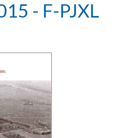
015 - F-PJXL
tic